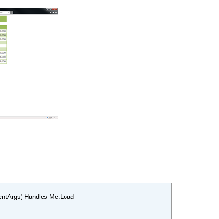
Center
romArgb(91, 155, 213))
or.FromArgb(91, 155, 213))
entArgs) Handles Me.Load