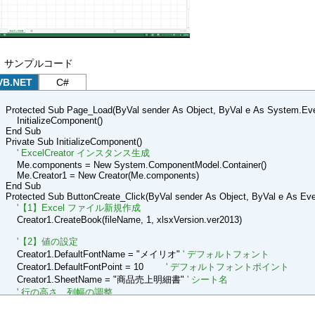
サンプルコード
VB.NET
C#
Protected Sub Page_Load(ByVal sender As Object, ByVal e As System.Ev
InitializeComponent()
End Sub
Private Sub InitializeComponent()
' ExcelCreator インスタンス生成
Me.components = New System.ComponentModel.Container()
Me.Creator1 = New Creator(Me.components)
End Sub
Protected Sub ButtonCreate_Click(ByVal sender As Object, ByVal e As Eve
'【1】Excel ファイル新規作成
Creator1.CreateBook(fileName, 1, xlsxVersion.ver2013)
'【2】値の設定
Creator1.DefaultFontName = "メイリオ"
' デフォルトフォント
Creator1.DefaultFontPoint = 10
' デフォルトフォントポイント
Creator1.SheetName = "商品売上明細書"
' シート名
' 行の高さ、列幅の調整
Creator1.Cell("1").RowHeight = 30
Creator1.Cell("2").RowHeight = 15