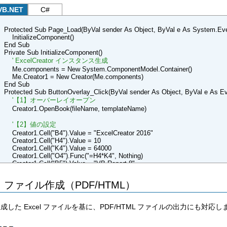
Creator1.RowCopy(3, 4 + i)
VB.NET
C#
Next
Creator1.Cell("B3:R3").Attr.BackColor = Color.FromArgb(91, 155, 213)
Creator1.Cell("B3:R9").Attr.Box(BoxType.Ltc, BorderStyle.Thin, Color.Fro
Protected Sub Page_Load(ByVal sender As Object, ByVal e As System.Ev
Creator1.Cell("B3:R9").Attr.Box(BoxType.Box, BorderStyle.Medium, Color
InitializeComponent()
Creator1.Cell("B4").Value = "ExcelCreator 2016"
End Sub
Creator1.Cell("H4").Value = 10
Private Sub InitializeComponent()
Creator1.Cell("K4").Value = 64000
' ExcelCreator インスタンス生成
Creator1.Cell("O4").Func("=H4*K4", Nothing)
Me.components = New System.ComponentModel.Container()
Creator1.Cell("B5").Value = "VB-Report 8"
Me.Creator1 = New Creator(Me.components)
Creator1.Cell("H5").Value = 8
End Sub
Creator1.Cell("K5").Value = 85000
Protected Sub ButtonOverlay_Click(ByVal sender As Object, ByVal e As Ev
Creator1.Cell("O5").Func("=H5*K5", Nothing)
'【1】オーバーレイオープン
Creator1.Cell("B6").Value = "ExcelWebForm"
Creator1.Cell("H6").Value = 5
Creator1.OpenBook(fileName, templateName)
Creator1.Cell("K6").Value = 70000
Creator1.Cell("O6").Func("=H6*K6", Nothing)
'【2】値の設定
Creator1.Cell("K4:N9").Attr.Format = "#,##0_ "
Creator1.Cell("B4").Value = "ExcelCreator 2016"
Creator1.Cell("O4:R9").Attr.Format = """\""#,##0;[赤]""\""#,##0"
Creator1.Cell("H4").Value = 10
Creator1.Cell("B4:R4").Attr.LineBottom(BorderStyle.Dotted, Color.FromArg
Creator1.Cell("K4").Value = 64000
Creator1.Cell("B5:R5").Attr.LineTop(BorderStyle.Dotted, Color.FromArgb(9
Creator1.Cell("O4").Func("=H4*K4", Nothing)
Creator1.Cell("B5:R5").Attr.LineBottom(BorderStyle.Dotted, Color.FromArg
Creator1.Cell("B5").Value = "VB-Report 8"
Creator1.Cell("B6:R6").Attr.LineTop(BorderStyle.Dotted, Color.FromArgb(9
Creator1.Cell("H5").Value = 8
Creator1.Cell("B6:R6").Attr.LineBottom(BorderStyle.Dotted, Color.FromArg
Creator1.Cell("K5").Value = 85000
ファイル作成（PDF/HTML）
Creator1.Cell("B7:R7").Attr.LineTop(BorderStyle.Dotted, Color.FromArgb(9
Creator1.Cell("O5").Func("=H5*K5", Nothing)
Creator1.Cell("B7:R7").Attr.LineBottom(BorderStyle.Dotted, Color.FromArg
Creator1.Cell("B6").Value = "ExcelWebForm"
Creator1.Cell("B8:R8").Attr.LineTop(BorderStyle.Dotted, Color.FromArgb(9
Creator1.Cell("H6").Value = 5
成した Excel ファイルを基に、PDF/HTML ファイルの出力にも対応し
Creator1.Cell("B8:R8").Attr.LineBottom(BorderStyle.Dotted, Color.FromArg
Creator1.Cell("K6").Value = 70000
Creator1.Cell("B9:R9").Attr.LineTop(BorderStyle.Dotted, Color.FromArgb(9
Creator1.Cell("O6").Func("=H6*K6", Nothing)
Creator1.Cell("B5:R5").Attr.BackColor = Color.FromArgb(221, 235, 247)
Creator1.Cell("O10").Func("=SUM(O4:R8)", Nothing)