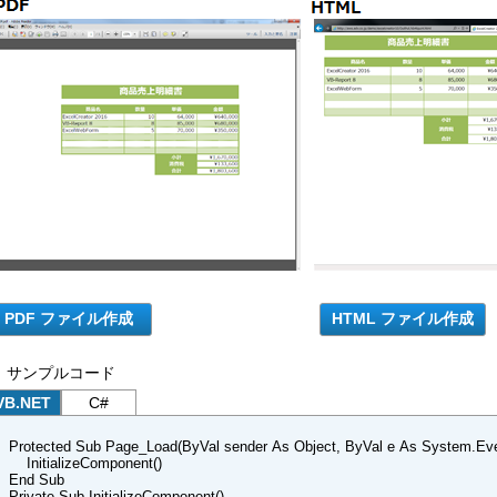
Creator1.Cell("B7:R7").Attr.BackColor = Color.FromArgb(221, 235, 247)
Creator1.Cell("O11").Func("=O10*0.08", Nothing)
Creator1.Cell("B9:R9").Attr.BackColor = Color.FromArgb(221, 235, 247)
Creator1.Cell("O12").Func("=O10+O11", Nothing)
Creator1.Cell("K10:N10").Attr.MergeCells = True
Creator1.Cell("K10:N10").Attr.HorizontalAlignment = HorizontalAlignment.
'【3】Excel ファイルクローズ
Creator1.Cell("K10:N10").Attr.FontColor2 = xlColor.White
Creator1.CloseBook(True)
Creator1.Cell("K10:N10").Attr.BackColor = Color.FromArgb(91, 155, 213)
End Sub
Creator1.Cell("O10:R10").Attr.MergeCells = True
Creator1.Cell("O10:R10").Attr.Format = """¥""#,##0;[赤]""\""#,##0"
Creator1.Cell("K10:R10").Attr.Box(BoxType.Ltc, BorderStyle.Thin, Color.F
Creator1.Cell("K10:R10").Attr.Box(BoxType.Box, BorderStyle.Medium, Col
For i As Integer = 0 To 1
Creator1.RowCopy(9, 10 + i)
Next
Creator1.Cell("K10").Value = "小計"
Creator1.Cell("O10").Func("=SUM(O4:R8)", Nothing)
Creator1.Cell("K11").Value = "消費税"
Creator1.Cell("O11").Func("=O10*0.08", Nothing)
Creator1.Cell("K12").Value = "合計"
Creator1.Cell("O12").Func("=O10+O11", Nothing)
'【3】Excel ファイルクローズ
サンプルコード
Creator1.CloseBook(True)
End Sub
VB.NET
C#
Protected Sub Page_Load(ByVal sender As Object, ByVal e As System.Ev
InitializeComponent()
End Sub
Private Sub InitializeComponent()