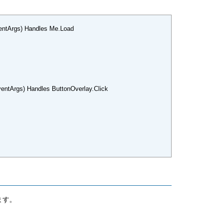
mArgb(91, 155, 213))
entArgs) Handles Me.Load
.FromArgb(91, 155, 213))
entArgs) Handles ButtonOverlay.Click
b(91, 155, 213))
1, 155, 213))
b(91, 155, 213))
1, 155, 213))
b(91, 155, 213))
1, 155, 213))
b(91, 155, 213))
1, 155, 213))
ます。
b(91, 155, 213))
1, 155, 213))