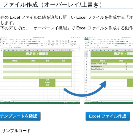
ファイル作成（オーバーレイ/上書き）
Creator1.Cell("3").RowHeight = 18
Creator1.Cell("4:12").RowHeight = 15
Creator1.Cell("A").ColWidth = 1.88
存の Excel ファイルに値を追加し新しい Excel ファイルを作成
Creator1.Cell("B:R").ColWidth = 3.13
Creator1.Cell("S").ColWidth = 1.88
応します。
' 値、書式設定
下のデモでは、「オーバーレイ機能」で Excel ファイルを作成する
Creator1.Cell("B1").Value = "商品売上明細書"
Creator1.Cell("B1:R1").Attr.MergeCells = True
Creator1.Cell("B1").Attr.FontPoint = 18
Creator1.Cell("B1").Attr.FontStyle = AdvanceSoftware.ExcelCreator.FontS
Creator1.Cell("B1").Attr.HorizontalAlignment = HorizontalAlignment.Cente
Creator1.Cell("B1").Attr.FontColor2 = xlColor.White
Creator1.Cell("B1").Attr.BackColor = Color.FromArgb(91, 155, 213)
Creator1.Cell("B3").Value = "商品名"
Creator1.Cell("B3:G3").Attr.MergeCells = True
Creator1.Cell("H3").Value = "数量"
Creator1.Cell("H3:J3").Attr.MergeCells = True
Creator1.Cell("K3").Value = "単価"
Creator1.Cell("K3:N3").Attr.MergeCells = True
Creator1.Cell("O3").Value = "金額"
Creator1.Cell("O3:R3").Attr.MergeCells = True
Creator1.Cell("B3:R3").Attr.HorizontalAlignment = HorizontalAlignment.Ce
Creator1.Cell("B3:R3").Attr.FontColor2 = xlColor.White
Creator1.Cell("B4:G4").Attr.MergeCells = True
Creator1.Cell("H4:J4").Attr.MergeCells = True
Creator1.Cell("K4:N4").Attr.MergeCells = True
Creator1.Cell("O4:R4").Attr.MergeCells = True
For i As Integer = 0 To 4
サンプルコード