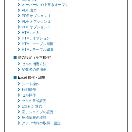
オーバーレイ/上書きオープン
PDF 出力
PDF オプション 1
PDF オプション 2
PDF オプション 3
HTML 出力
HTML オプション
HTML テーブル展開
HTML テーブル編集
値の設定（基本操作）
セルの指定方法
変数名の使用例
Excel 操作・編集
シート操作
行列操作
セル操作
セルの書式設定
Excel 計算式
図、シェイプの設定
座標情報の取得
グラフ情報の取得、設定