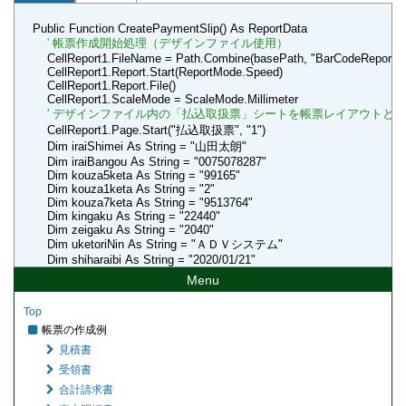
Public Function CreatePaymentSlip() As ReportData
' 帳票作成開始処理（デザインファイル使用）
CellReport1.FileName = Path.Combine(basePath, "BarCodeReportSa
CellReport1.Report.Start(ReportMode.Speed)
CellReport1.Report.File()
CellReport1.ScaleMode = ScaleMode.Millimeter
' デザインファイル内の「払込取扱票」シートを帳票レイアウトと
CellReport1.Page.Start("払込取扱票", "1")
Dim iraiShimei As String = "山田太朗"
Dim iraiBangou As String = "0075078287"
Dim kouza5keta As String = "99165"
Dim kouza1keta As String = "2"
Dim kouza7keta As String = "9513764"
Dim kingaku As String = "22440"
Dim zeigaku As String = "2040"
Dim uketoriNin As String = "ＡＤＶシステム"
Dim shiharaibi As String = "2020/01/21"
Dim length As Integer = 0
Menu
Dim su As String = ""
length = kouza5keta.Length
Top
For intidx As Integer = 1 To length
su = kouza5keta.Substring(length - intidx, 1)
帳票の作成例
CellReport1.Cell("**口座番号5-" + intidx.ToString()).Value = su
見積書
Next
受領書
CellReport1.Cell("**口座番号5").Value = kouza5keta
CellReport1.Cell("**口座番号1").Value = kouza1keta
合計請求書
length = kouza7keta.Length