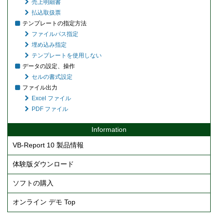
売上明細書
For intidx As Integer = 1 To length
払込取扱票
su = kouza7keta.Substring(length - intidx, 1)
CellReport1.Cell("**口座番号7-" + intidx.ToString()).Value = su
テンプレートの指定方法
Next
ファイルパス指定
CellReport1.Cell("**口座番号7").Value = kouza7keta
埋め込み指定
length = kingaku.Length
For intidx As Integer = 1 To length
テンプレートを使用しない
su = kingaku.Substring(length - intidx, 1)
データの設定、操作
CellReport1.Cell("**金額" + intidx.ToString()).Value = su
Next
セルの書式設定
CellReport1.Cell("**金額").Value = Convert.ToInt32(kingaku)
ファイル出力
Dim intZeigaku As Integer = Convert.ToInt32(zeigaku)
Excel ファイル
CellReport1.Cell("**税額").Value = "（内消費税額 " + String.Format("{0
CellReport1.Cell("**受取人").Value = uketoriNin
PDF ファイル
CellReport1.Cell("**依頼者氏名").Value = iraiShimei
CellReport1.Cell("**依頼者番号").Value = iraiBangou
Information
CellReport1.Cell("**支払期限").Value = Convert.ToDateTime(shiharaib
CellReport1.Cell("DB58:DL63").Drawing.AddImage(Path.Combine(bas
VB-Report 10 製品情報
' バーコードメッセージ（チェックデジットは自動で付加されます）
Dim barcodeMessage As String = "919123451234567890123456789
体験版ダウンロード
' 料金代理収納用バーコード生成
BarCode1.Type = BarCodeType.GS1Fixed
ソフトの購入
BarCode1.Unit = Unit.Pixel
BarCode1.DpiX = 600
BarCode1.DpiY = 600
オンライン デモ Top
BarCode1.Element = 4
BarCode1.ShowMessage = True