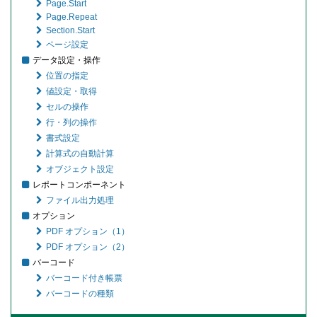
Page.Start
Page.Repeat
Section.Start
ページ設定
データ設定・操作
位置の指定
値設定・取得
セルの操作
行・列の操作
書式設定
計算式の自動計算
オブジェクト設定
レポートコンポーネント
ファイル出力処理
オプション
PDF オプション（1）
PDF オプション（2）
バーコード
バーコード付き帳票
バーコードの種類