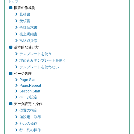
トップ
帳票の作成例
見積書
受領書
合計請求書
売上明細書
払込取扱票
基本的な使い方
テンプレートを使う
埋め込みテンプレートを使う
テンプレートを使わない
ページ処理
Page.Start
Page.Repeat
Section.Start
ページ設定
データ設定・操作
位置の指定
値設定・取得
セルの操作
行・列の操作