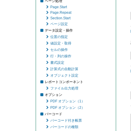
ページ処理
Page.Start
Page.Repeat
Section.Start
ページ設定
データ設定・操作
位置の指定
値設定・取得
セルの操作
行・列の操作
書式設定
計算式の自動計算
オブジェクト設定
レポートコンポーネント
ファイル出力処理
オプション
PDF オプション（1）
PDF オプション（2）
バーコード
バーコード付き帳票
バーコードの種類